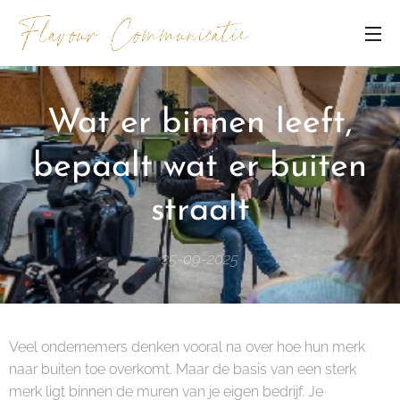
Wat er binnen leeft,
bepaalt wat er buiten
straalt
25-09-2025
Veel ondernemers denken vooral na over hoe hun merk
naar buiten toe overkomt. Maar de basis van een sterk
merk ligt binnen de muren van je eigen bedrijf. Je