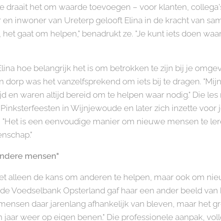
e draait het om waarde toevoegen – voor klanten, colleg
en inwoner van Ureterp gelooft Elina in de kracht van sa
, het gaat om helpen," benadrukt ze. "Je kunt iets doen waar
lina hoe belangrijk het is om betrokken te zijn bij je omge
 dorp was het vanzelfsprekend om iets bij te dragen. "Mij
ijd en waren altijd bereid om te helpen waar nodig." Die l
Pinksterfeesten in Wijnjewoude en later zich inzette voor j
. "Het is een eenvoudige manier om nieuwe mensen te le
nschap."
zondere mensen"
niet alleen de kans om anderen te helpen, maar ook om nieu
ij de Voedselbank Opsterland gaf haar een ander beeld va
at mensen daar jarenlang afhankelijk van bleven, maar het g
jaar weer op eigen benen." Die professionele aanpak, vol