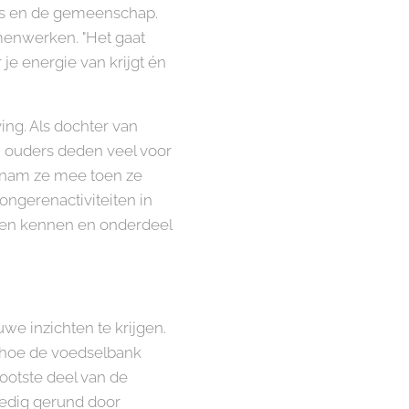
a's en de gemeenschap.
menwerken. "Het gaat
 je energie van krijgt én
ving. Als dochter van
n ouders deden veel voor
es nam ze mee toen ze
ongerenactiviteiten in
ren kennen en onderdeel
we inzichten te krijgen.
n hoe de voedselbank
rootste deel van de
ledig gerund door