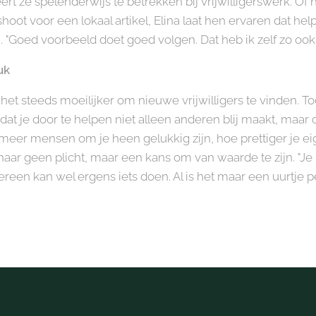
rt ze spelenderwijs te betrekken bij vrijwilligerswerk. Of
oot voor een lokaal artikel, Elina laat hen ervaren dat hel
n. "Goed voorbeeld doet goed volgen. Dat heb ik zelf zo ook
uk
het steeds moeilijker om nieuwe vrijwilligers te vinden. To
 je door te helpen niet alleen anderen blij maakt, maar ook
meer mensen om je heen gelukkig zijn, hoe prettiger je e
 haar geen plicht, maar een kans om van waarde te zijn. "Je 
edereen kan wel ergens iets doen. Al is het maar een uurtje