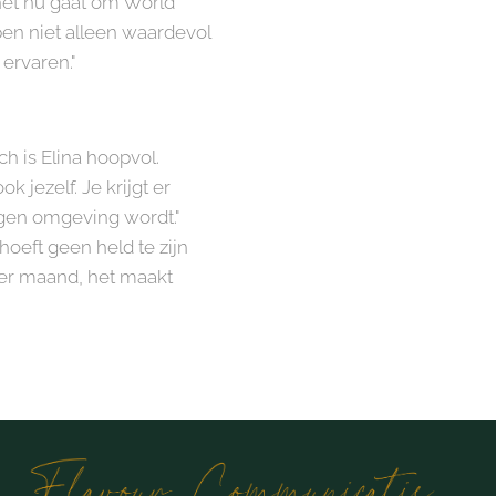
 het nu gaat om World
pen niet alleen waardevol
 ervaren."
ch is Elina hoopvol.
 jezelf. Je krijgt er
igen omgeving wordt."
hoeft geen held te zijn
 per maand, het maakt