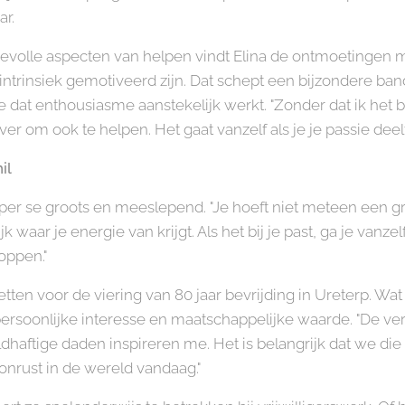
ar.
volle aspecten van helpen vindt Elina de ontmoetingen met
 intrinsiek gemotiveerd zijn. Dat schept een bijzondere ba
e dat enthousiasme aanstekelijk werkt. "Zonder dat ik het 
om ook te helpen. Het gaat vanzelf als je je passie deelt
il
 per se groots en meeslepend. "Je hoeft niet meteen een gro
waar je energie van krijgt. Als het bij je past, ga je vanzelf
toppen."
zetten voor de viering van 80 jaar bevrijding in Ureterp. Wa
rsoonlijke interesse en maatschappelijke waarde. "De verh
haftige daden inspireren me. Het is belangrijk dat we die 
 onrust in de wereld vandaag."