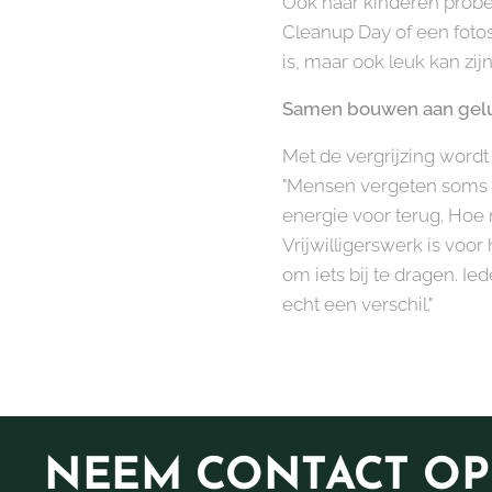
Ook haar kinderen probee
Cleanup Day of een fotosh
is, maar ook leuk kan zij
Samen bouwen aan gel
Met de vergrijzing wordt 
"Mensen vergeten soms dat
energie voor terug. Hoe 
Vrijwilligerswerk is voor
om iets bij te dragen. I
echt een verschil."
NEEM
CONTACT OP