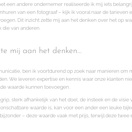
t een andere ondernemer realiseerde ik mij iets belangrij
inhuren van een fotograaf – kijk ik vooral naar de tarieven e
voegen. Dit inzicht zette mij aan het denken over het op w
k die van anderen.
tte mij aan het denken...
nicatie, ben ik voortdurend op zoek naar manieren om mi
en. We leveren expertise en kennis waar onze klanten niet
lde waarde kunnen toevoegen.
grip, sterk afhankelijk van het doel, de insteek en de visie 
nschatbare waarde is, kan voor een ander een leuke bijko
bijzonder – deze waarde vaak met prijs, terwijl deze twee 