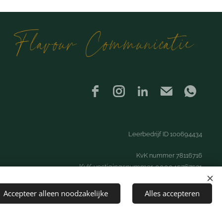
Leerbedrijf ID 100694434
KvK nummer 78116716
KvK vestigingsnummer 000045767521
Algemene voorwaarden
Accepteer alleen noodzakelijke
Alles accepteren