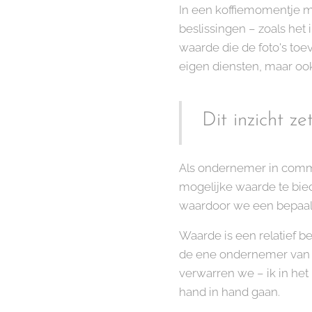
In een koffiemomentje me
beslissingen – zoals het 
waarde die de foto's toe
eigen diensten, maar oo
Dit inzicht ze
Als ondernemer in commu
mogelijke waarde te bied
waardoor we een bepaa
Waarde is een relatief be
de ene ondernemer van o
verwarren we – ik in het 
hand in hand gaan.