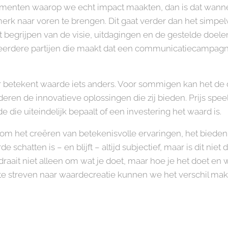
momenten waarop we echt impact maakten, dan is dat wann
erk naar voren te brengen. Dit gaat verder dan het simp
t begrijpen van de visie, uitdagingen en de gestelde doelen
erdere partijen die maakt dat een communicatiecampagne
.
betekent waarde iets anders. Voor sommigen kan het de 
deren de innovatieve oplossingen die zij bieden. Prijs spee
die uiteindelijk bepaalt of een investering het waard is.
m het creëren van betekenisvolle ervaringen, het bieden
schatten is – en blijft – altijd subjectief, maar is dit niet
ait niet alleen om wat je doet, maar hoe je het doet en w
te streven naar waardecreatie kunnen we het verschil mak