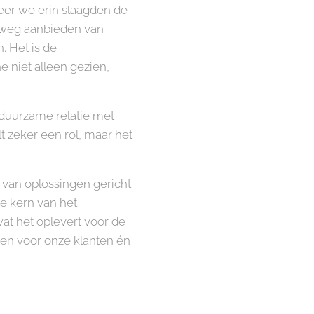
eer we erin slaagden de
elweg aanbieden van
. Het is de
 niet alleen gezien,
duurzame relatie met
lt zeker een rol, maar het
 van oplossingen gericht
 de kern van het
at het oplevert voor de
en voor onze klanten én