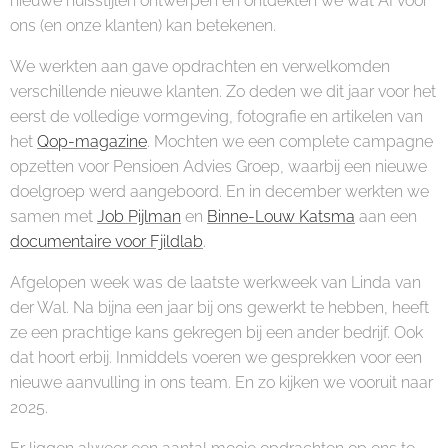
nieuwe huisstijlen ontwerpen en ontdekten we wat AI voor
ons (en onze klanten) kan betekenen.
We werkten aan gave opdrachten en verwelkomden
verschillende nieuwe klanten. Zo deden we dit jaar voor het
eerst de volledige vormgeving, fotografie en artikelen van
het
Qop-magazine
. Mochten we een complete campagne
opzetten voor Pensioen Advies Groep, waarbij een nieuwe
doelgroep werd aangeboord. En in december werkten we
samen met
Job Pijlman
en
Binne-Louw Katsma
aan een
documentaire voor Fjildlab
.
Afgelopen week was de laatste werkweek van Linda van
der Wal. Na bijna een jaar bij ons gewerkt te hebben, heeft
ze een prachtige kans gekregen bij een ander bedrijf. Ook
dat hoort erbij. Inmiddels voeren we gesprekken voor een
nieuwe aanvulling in ons team. En zo kijken we vooruit naar
2025.