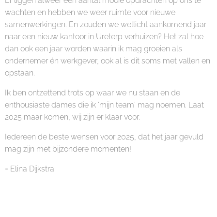
Er liggen alweer een aantal mooie opdrachten op ons te
wachten en hebben we weer ruimte voor nieuwe
samenwerkingen. En zouden we wellicht aankomend jaar
naar een nieuw kantoor in Ureterp verhuizen? Het zal hoe
dan ook een jaar worden waarin ik mag groeien als
ondernemer én werkgever, ook al is dit soms met vallen en
opstaan.
Ik ben ontzettend trots op waar we nu staan en de
enthousiaste dames die ik 'mijn team' mag noemen. Laat
2025 maar komen, wij zijn er klaar voor.
Iedereen de beste wensen voor 2025, dat het jaar gevuld
mag zijn met bijzondere momenten!
= Elina Dijkstra