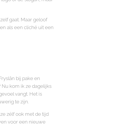
nzelf gaat. Maar geloof
en als een cliché uit een
Fryslân bij pake en
? Nu kom ik ze dagelijks
gevoel vangt. Het is
erig te zijn.
 ze zélf ook met de tijd
ijven voor een nieuwe