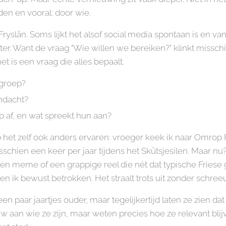
den en vooral: door wie.
Fryslân. Soms lijkt het alsof social media spontaan is en va
hter. Want de vraag "Wie willen we bereiken?" klinkt misschi
t is een vraag die alles bepaalt.
lgroep?
ndacht?
 af, en wat spreekt hun aan?
 heb het zelf ook anders ervaren: vroeger keek ik naar Omrop 
schien een keer per jaar tijdens het Skûtsjesilen. Maar nu
n een meme of een grappige reel die nét dat typische Friese 
 ik bewust betrokken. Het straalt trots uit zonder schreeuw
en paar jaartjes ouder, maar tegelijkertijd laten ze zien dat
w aan wie ze zijn, maar weten precies hoe ze relevant bl