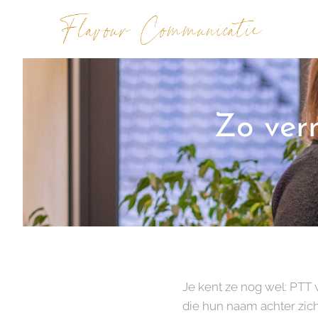
Zo ver
Je kent ze nog wel: PTT
die hun naam achter zich