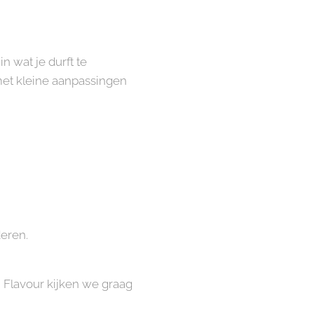
n wat je durft te
 met kleine aanpassingen
deren.
j Flavour kijken we graag