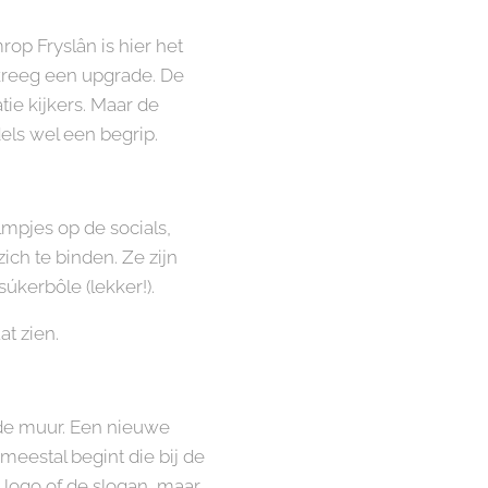
rop Fryslân is hier het
 kreeg een upgrade. De
ie kijkers. Maar de
els wel een begrip.
lmpjes op de socials,
ch te binden. Ze zijn
úkerbôle (lekker!).
at zien.
 de muur. Een nieuwe
 meestal begint die bij de
t logo of de slogan, maar