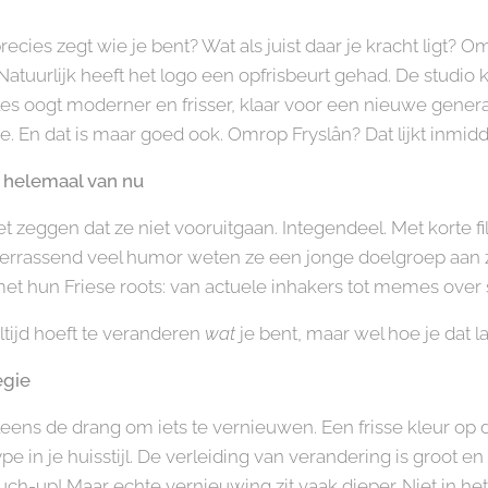
ecies zegt wie je bent? Wat als juist daar je kracht ligt? Om
Natuurlijk heeft het logo een opfrisbeurt gehad. De studio
es oogt moderner en frisser, klaar voor een nieuwe generat
e.
En dat is maar goed ook. Omrop Fryslân? Dat lijkt inmidd
h helemaal van nu
et zeggen dat ze niet vooruitgaan. Integendeel. Met korte fi
verrassend veel humor weten ze een jonge doelgroep aan zi
et hun Friese roots: van actuele inhakers tot memes over s
altijd hoeft te veranderen
wat
je bent, maar wel hoe je dat la
egie
ens de drang om iets te vernieuwen. Een frisse kleur op
pe in je huisstijl. De verleiding van verandering is groot en
uch-up! Maar echte vernieuwing zit vaak dieper. Niet in he