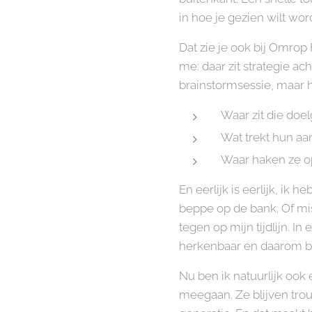
in hoe je gezien wilt wor
Dat zie je ook bij Omrop 
me: daar zit strategie ac
brainstormsessie, maar he
Waar zit die doe
Wat trekt hun aa
Waar haken ze op
En eerlijk is eerlijk, ik
beppe op de bank. Of mis
tegen op mijn tijdlijn. I
herkenbaar en daarom ben
Nu ben ik natuurlijk ook e
meegaan. Ze blijven trou