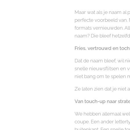
Maar wat als je naam al pr
perfecte voorbeeld van. 
formats vernieuwden. All
naam? Die bleef hetzelfd
Fries, vertrouwd en toc
Dat de naam bleef, wil ni
snelle nieuwsflitsen en 
niet bang om te spelen m
Ze laten zien dat je niet 
Van touch-up naar strat
We hebben allemaal wele
coupe. Een ander letterty
buitenkant. Een snelle to