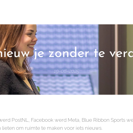
nieuw je zonder te ver
19-08-2025
 werd PostNL, Facebook werd Meta, Blue Ribbon Sports w
 lieten om ruimte te maken voor iets nieuws.