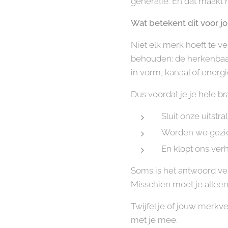
generatie. En dat maakt h
Wat betekent dit voor 
Niet elk merk hoeft te ve
behouden: de herkenbaarh
in vorm, kanaal of energ
Dus voordat je je hele b
Sluit onze uitstr
Worden we gezie
En klopt ons ver
Soms is het antwoord ver
Misschien moet je alleen l
Twijfel je of jouw merkve
met je mee.