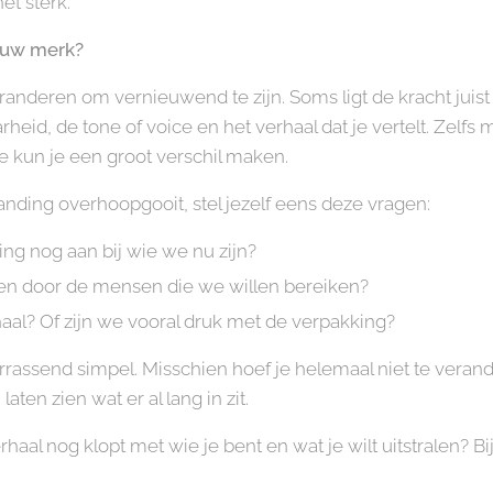
et sterk.
jouw merk?
randeren om vernieuwend te zijn. Soms ligt de kracht juist i
eid, de tone of voice en het verhaal dat je vertelt. Zelfs
ie kun je een groot verschil maken.
randing overhoopgooit, stel jezelf eens deze vragen:
aling nog aan bij wie we nu zijn?
n door de mensen die we willen bereiken?
haal? Of zijn we vooral druk met de verpakking?
rassend simpel. Misschien hoef je helemaal niet te veran
aten zien wat er al lang in zit.
rhaal nog klopt met wie je bent en wat je wilt uitstralen?
Bi