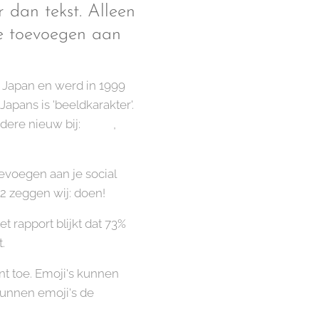
 dan tekst. Alleen
de toevoegen aan
t Japan en werd in 1999
apans is 'beeldkarakter'.
ndere nieuw bij: 🍋🟩,🙂
evoegen aan je social
2 zeggen wij: doen!
 rapport blijkt dat 73%
.
t toe. Emoji's kunnen
kunnen emoji's de