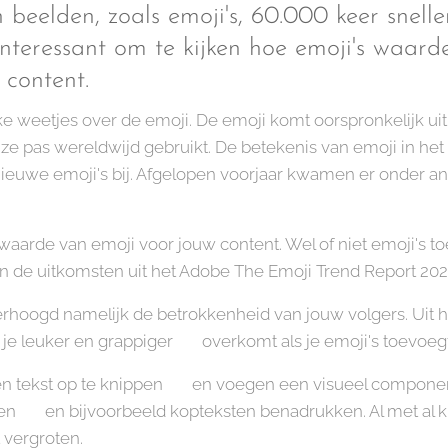
beelden, zoals emoji's, 60.000 keer sneller
interessant om te kijken hoe emoji's waar
 content.
e weetjes over de emoji. De emoji komt oorspronkelijk ui
ze pas wereldwijd gebruikt. De betekenis van emoji in het J
nieuwe emoji's bij. Afgelopen voorjaar kwamen er onder a
waarde van emoji voor jouw content. Wel of niet emoji's to
n de uitkomsten uit het Adobe The Emoji Trend Report 202
rhoogd namelijk de betrokkenheid van jouw volgers. Uit het
je leuker en grappiger 😃 overkomt als je emoji's toevoegt
en tekst op te knippen ✂️ en voegen een visueel componen
 💪🏻 en bijvoorbeeld kopteksten benadrukken. Al met al 
 vergroten.