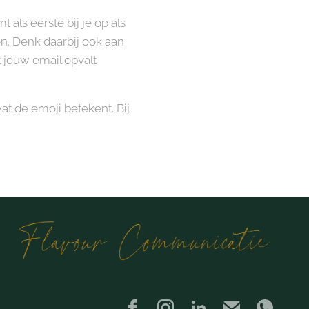
als eerste bij je op als
en. Denk daarbij ook aan
 jouw email opvalt
at de emoji betekent. Bij