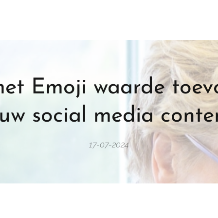
met Emoji waarde toev
ouw social media conten
17-07-2024