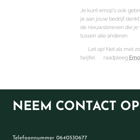
Je kunt emoji's ook gebr
je aan jouw bedrijf denk
de nieuwsbrieven die je 
tussen alle anderen.
⚠️ Let op! Net als met z
twijfel: 💡raadpleeg
Emoj
NEEM
CONTACT OP
Telefoonnummer 0640530677