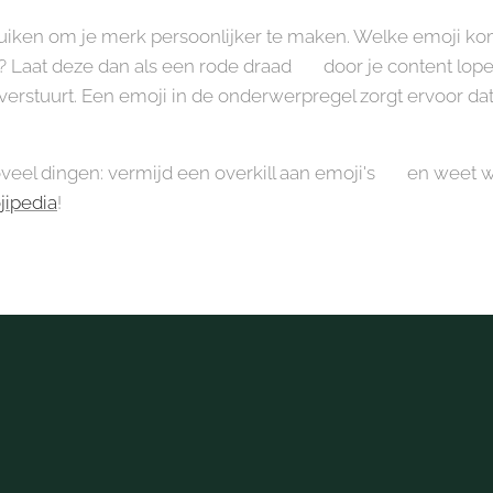
uiken om je merk persoonlijker te maken. Welke emoji komt 
t? Laat deze dan als een rode draad 🧶 door je content lop
verstuurt. Een emoji in de onderwerpregel zorgt ervoor dat
oveel dingen: vermijd een overkill aan emoji's 🤯 en weet w
ipedia
!